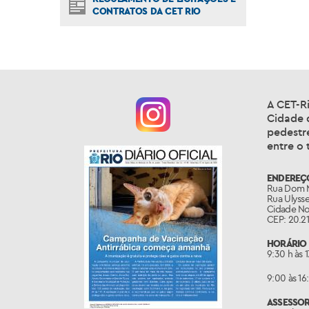
CONTRATOS DA CET RIO
A CET-R
Cidade d
pedestr
entre o 
ENDEREÇ
Rua Dom M
Rua Ulysse
Cidade No
CEP: 20.21
HORÁRIO 
9:30 h às 
9:00 às 16
ASSESSO