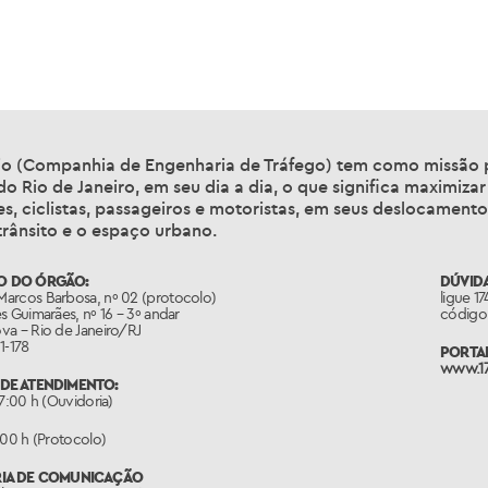
io (Companhia de Engenharia de Tráfego) tem como missão 
o Rio de Janeiro, em seu dia a dia, o que significa maximizar
es, ciclistas, passageiros e motoristas, em seus deslocamen
trânsito e o espaço urbano.
O DO ÓRGÃO:
DÚVIDA
arcos Barbosa, nº 02 (protocolo)
ligue 1
s Guimarães, nº 16 – 3º andar
código 
va – Rio de Janeiro/RJ
1-178
PORTAL
www.17
DE ATENDIMENTO:
17:00 h (Ouvidoria)
:00 h (Protocolo)
RIA DE COMUNICAÇÃO