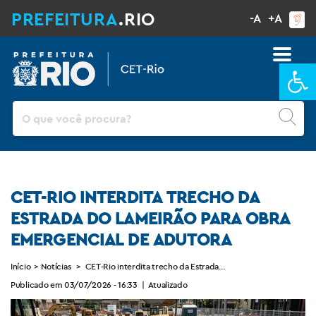
PREFEITURA
.RIO
-A
+A
Ba
Pesquisar
CET-RIO INTERDITA TRECHO DA
ESTRADA DO LAMEIRÃO PARA OBRA
EMERGENCIAL DE ADUTORA
Início
>
Notícias
>
CET-Rio interdita trecho da Estrada do Lameirão para obra 
Publicado em 03/07/2026 - 16:33
|
Atualizado