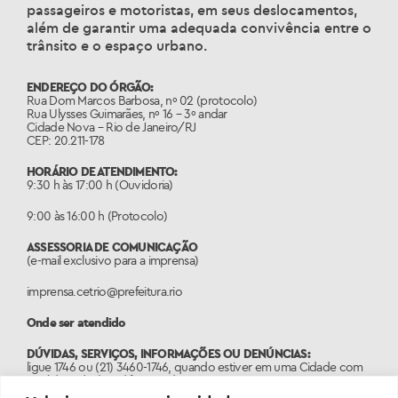
passageiros e motoristas, em seus deslocamentos,
além de garantir uma adequada convivência entre o
trânsito e o espaço urbano.
ENDEREÇO DO ÓRGÃO:
Rua Dom Marcos Barbosa, nº 02 (protocolo)
Rua Ulysses Guimarães, nº 16 – 3º andar
Cidade Nova – Rio de Janeiro/RJ
CEP: 20.211-178
HORÁRIO DE ATENDIMENTO:
9:30 h às 17:00 h (Ouvidoria)
9:00 às 16:00 h (Protocolo)
ASSESSORIA DE COMUNICAÇÃO
(e-mail exclusivo para a imprensa)
imprensa.cetrio@prefeitura.rio
Onde ser atendido
DÚVIDAS, SERVIÇOS, INFORMAÇÕES OU DENÚNCIAS:
ligue 1746 ou (21) 3460-1746, quando estiver em uma Cidade com
o código de área diferente do 21.