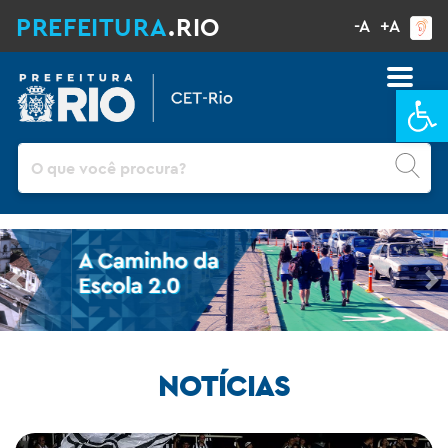
PREFEITURA
.RIO
-A
+A
Ba
Pesquisar
Previous
Ne
NOTÍCIAS