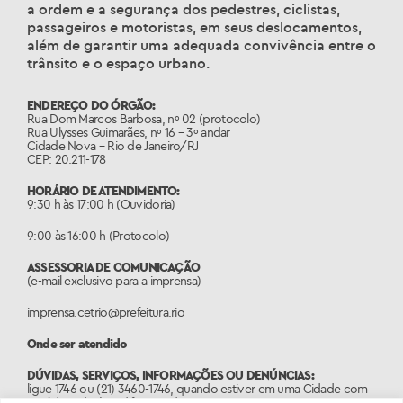
a ordem e a segurança dos pedestres, ciclistas,
passageiros e motoristas, em seus deslocamentos,
além de garantir uma adequada convivência entre o
trânsito e o espaço urbano.
ENDEREÇO DO ÓRGÃO:
Rua Dom Marcos Barbosa, nº 02 (protocolo)
Rua Ulysses Guimarães, nº 16 – 3º andar
Cidade Nova – Rio de Janeiro/RJ
CEP: 20.211-178
HORÁRIO DE ATENDIMENTO:
9:30 h às 17:00 h (Ouvidoria)
9:00 às 16:00 h (Protocolo)
ASSESSORIA DE COMUNICAÇÃO
(e-mail exclusivo para a imprensa)
imprensa.cetrio@prefeitura.rio
Onde ser atendido
DÚVIDAS, SERVIÇOS, INFORMAÇÕES OU DENÚNCIAS:
ligue 1746 ou (21) 3460-1746, quando estiver em uma Cidade com
o código de área diferente do 21.