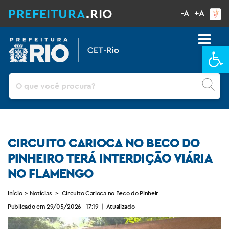
PREFEITURA
.RIO
-A
+A
Ba
Pesquisar
CIRCUITO CARIOCA NO BECO DO
PINHEIRO TERÁ INTERDIÇÃO VIÁRIA
NO FLAMENGO
Início
>
Notícias
>
Circuito Carioca no Beco do Pinheiro terá interdição viária n
Publicado em 29/05/2026 - 17:19
|
Atualizado