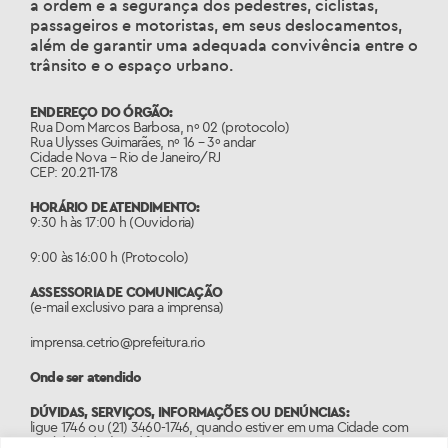
a ordem e a segurança dos pedestres, ciclistas,
passageiros e motoristas, em seus deslocamentos,
além de garantir uma adequada convivência entre o
trânsito e o espaço urbano.
ENDEREÇO DO ÓRGÃO:
Rua Dom Marcos Barbosa, nº 02 (protocolo)
Rua Ulysses Guimarães, nº 16 – 3º andar
Cidade Nova – Rio de Janeiro/RJ
CEP: 20.211-178
HORÁRIO DE ATENDIMENTO:
9:30 h às 17:00 h (Ouvidoria)
9:00 às 16:00 h (Protocolo)
ASSESSORIA DE COMUNICAÇÃO
(e-mail exclusivo para a imprensa)
imprensa.cetrio@prefeitura.rio
Onde ser atendido
DÚVIDAS, SERVIÇOS, INFORMAÇÕES OU DENÚNCIAS:
ligue 1746 ou (21) 3460-1746, quando estiver em uma Cidade com
o código de área diferente do 21.