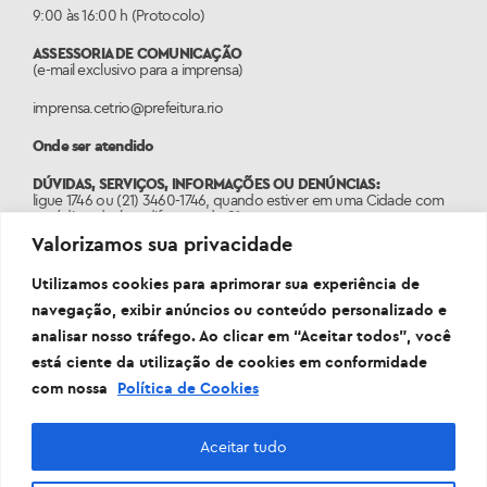
9:00 às 16:00 h (Protocolo)
ASSESSORIA DE COMUNICAÇÃO
(e-mail exclusivo para a imprensa)
imprensa.cetrio@prefeitura.rio
Onde ser atendido
DÚVIDAS, SERVIÇOS, INFORMAÇÕES OU DENÚNCIAS:
ligue 1746 ou (21) 3460-1746, quando estiver em uma Cidade com
o código de área diferente do 21.
Valorizamos sua privacidade
PORTAL:
www.1746.rio
Utilizamos cookies para aprimorar sua experiência de
navegação, exibir anúncios ou conteúdo personalizado e
analisar nosso tráfego. Ao clicar em “Aceitar todos”, você
está ciente da utilização de cookies em conformidade
com nossa
Política de Cookies
Aceitar tudo