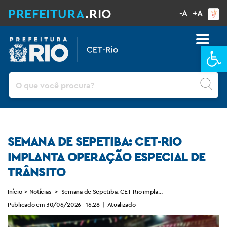
PREFEITURA
.RIO
-A
+A
Ba
Pesquisar
SEMANA DE SEPETIBA: CET-RIO
IMPLANTA OPERAÇÃO ESPECIAL DE
TRÂNSITO
Início
>
Notícias
>
Semana de Sepetiba: CET-Rio implanta operação especial de 
Publicado em 30/06/2026 - 16:28
|
Atualizado