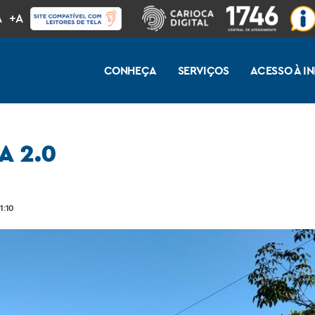
A
+A
CONHEÇA
SERVIÇOS
ACESSO À 
A 2.0
1:10