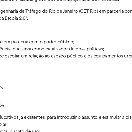
genharia de Tráfego do Rio de Janeiro (CET-Rio) em parceria co
a Escola 2.0”.
de em parceria com o poder público;
cia, que sirva como catalisador de boas práticas;
 escolar em relação ao espaço público e os equipamentos urba
s;
de
cativos já existentes, para introduzir o assunto e estimular a di
lar;
icas, quanto de uso;